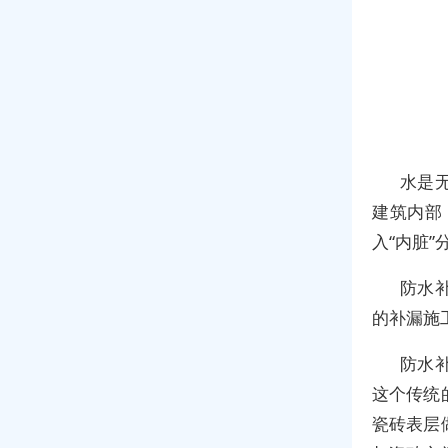
水是
建筑内部
入“内脏
防水
的补漏施
防水
这个传统
瓷砖表层