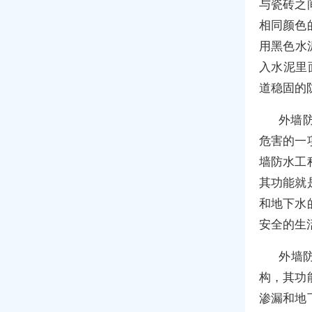
与瓷砖之
相同颜色
用黑色水
入水泥里
道稳固的
外墙
危害的一
墙防水工
其功能就
和地下水
安全的生
外墙
构，其功
渗漏和地