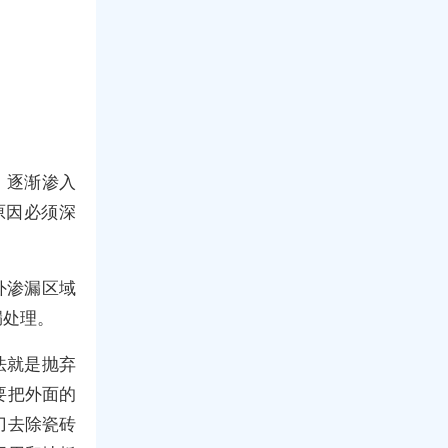
，逐渐渗入
原因必须深
外渗漏区域
漏处理。
法就是抛弃
要把外面的
刀去除瓷砖